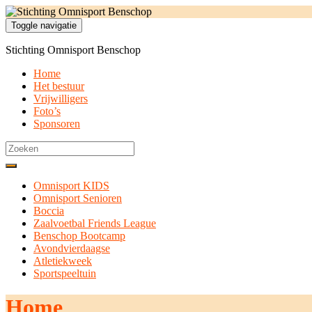
Toggle navigatie
Stichting Omnisport Benschop
Home
Het bestuur
Vrijwilligers
Foto’s
Sponsoren
Search
for:
Omnisport KIDS
Omnisport Senioren
Boccia
Zaalvoetbal Friends League
Benschop Bootcamp
Avondvierdaagse
Atletiekweek
Sportspeeltuin
Home