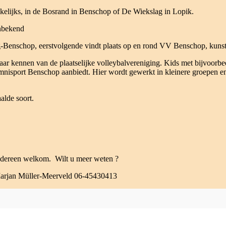
kelijks, in de Bosrand in Benschop of De Wiekslag in Lopik.
onbekend
g-Benschop, eerstvolgende vindt plaats op en rond VV Benschop, kunstg
elkaar kennen van de plaatselijke volleybalvereniging. Kids met bijvoor
mnisport Benschop aanbiedt. Hier wordt gewerkt in kleinere groepen en 
alde soort.
iedereen welkom. Wilt u meer weten ?
Marjan Müller-Meerveld 06-45430413