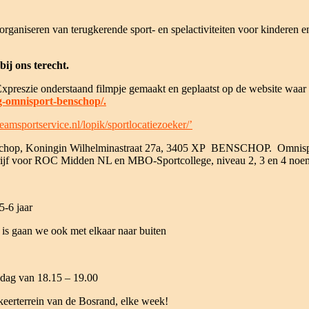
 organiseren van terugkerende sport- en spelactiviteiten voor kinderen 
ij ons terecht.
reszie onderstaand filmpje gemaakt en geplaatst op de website waar all
ng-omnisport-benschop/.
eamsportservice.nl/lopik/sportlocatiezoeker/’
enschop, Koningin Wilhelminastraat 27a, 3405 XP BENSCHOP. Omnisport
bedrijf voor ROC Midden NL en MBO-Sportcollege, niveau 2, 3 en 4 noe
5-6 jaar
is gaan we ook met elkaar naar buiten
sdag van 18.15 – 19.00
eerterrein van de Bosrand, elke week!