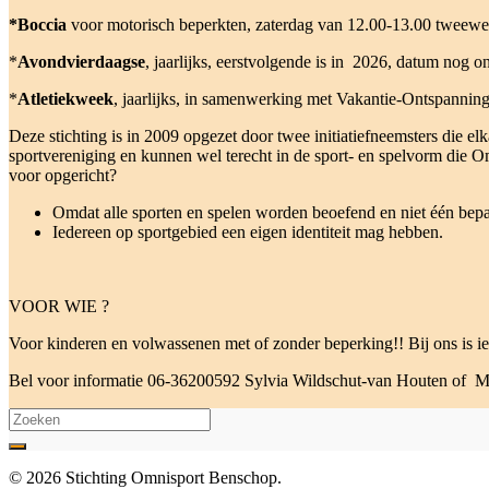
*Boccia
voor motorisch beperkten, zaterdag van 12.00-13.00 tweewe
*
Avondvierdaagse
, jaarlijks, eerstvolgende is in 2026, datum nog 
*
Atletiekweek
, jaarlijks, in samenwerking met Vakantie-Ontspannin
Deze stichting is in 2009 opgezet door twee initiatiefneemsters die 
sportvereniging en kunnen wel terecht in de sport- en spelvorm die O
voor opgericht?
Omdat alle sporten en spelen worden beoefend en niet één bepa
Iedereen op sportgebied een eigen identiteit mag hebben.
VOOR WIE ?
Voor kinderen en volwassenen met of zonder beperking!! Bij ons is 
Bel voor informatie 06-36200592 Sylvia Wildschut-van Houten of 
Search
for:
© 2026 Stichting Omnisport Benschop.