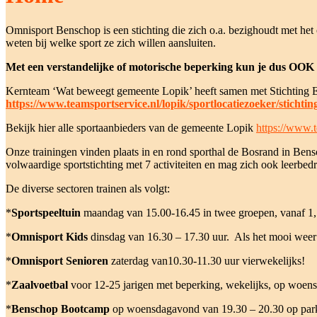
Omnisport Benschop is een stichting die zich o.a. bezighoudt met het
weten bij welke sport ze zich willen aansluiten.
Met een verstandelijke of motorische beperking kun je dus OOK b
Kernteam ‘Wat beweegt gemeente Lopik’ heeft samen met Stichting Exp
https://www.teamsportservice.nl/lopik/sportlocatiezoeker/stichti
Bekijk hier alle sportaanbieders van de gemeente Lopik
https://www.t
Onze trainingen vinden plaats in en rond sporthal de Bosrand in B
volwaardige sportstichting met 7 activiteiten en mag zich ook leer
De diverse sectoren trainen als volgt:
*
Sportspeeltuin
maandag van 15.00-16.45 in twee groepen, vanaf 1,
*
Omnisport Kids
dinsdag van 16.30 – 17.30 uur. Als het mooi weer 
*
Omnisport Senioren
zaterdag van10.30-11.30 uur vierwekelijks!
*
Zaalvoetbal
voor 12-25 jarigen met beperking, wekelijks, op woen
*
Benschop Bootcamp
op woensdagavond van 19.30 – 20.30 op park